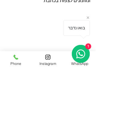
ומוזמנים לצפות בכתבה:
בואו נדבר
1
Phone
Instagram
WhatsApp
https://www.instagram.com/p/Daca
6UlIsSa/
מוצר חדש אצלנו במשרד!
חלקכם מכירים אותי הרבה אחורה, חלקכם 