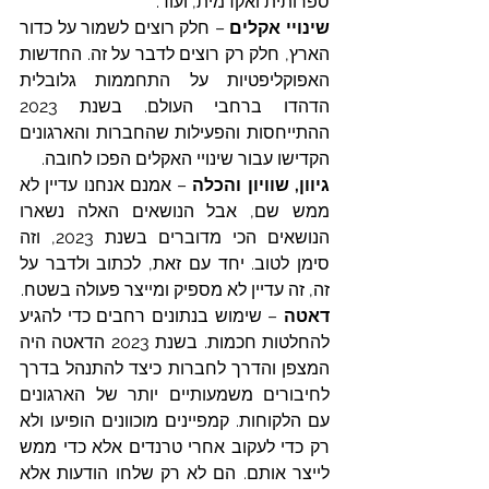
ספרותית ואקדמית, ועוד. 
שינויי אקלים
 – חלק רוצים לשמור על כדור 
הארץ, חלק רק רוצים לדבר על זה. החדשות 
האפוקליפטיות על התחממות גלובלית 
הדהדו ברחבי העולם. בשנת 2023 
ההתייחסות והפעילות שהחברות והארגונים 
הקדישו עבור שינויי האקלים הפכו לחובה. 
גיוון, שוויון והכלה
 – אמנם אנחנו עדיין לא 
ממש שם, אבל הנושאים האלה נשארו 
הנושאים הכי מדוברים בשנת 2023, וזה 
סימן לטוב. יחד עם זאת, לכתוב ולדבר על 
זה, זה עדיין לא מספיק ומייצר פעולה בשטח.
דאטה 
– שימוש בנתונים רחבים כדי להגיע 
להחלטות חכמות. בשנת 2023 הדאטה היה 
המצפן והדרך לחברות כיצד להתנהל בדרך 
לחיבורים משמעותיים יותר של הארגונים 
עם הלקוחות. קמפיינים מוכוונים הופיעו ולא 
רק כדי לעקוב אחרי טרנדים אלא כדי ממש 
לייצר אותם. הם לא רק שלחו הודעות אלא 