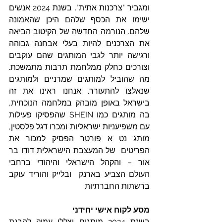
ומגביר "צרכנות אתית". בשנת 2024 אנשים 
ישימו את הכסף שלהם היכן שהאמונה 
שלהם. הנורמה החדשה של הקיטוב הביאה 
את הצרכנים להיות בעלי אבחנה גבוהה 
ורגישה יותר לגבי המותגים שהם עוקבים 
וצורכים כחלק ממלחמת תרבות מתמשכת. 
מה שהוביל למותגים שמרניים ולמותגים 
שנאלצו להתעורר. אנחנו ראינו את זה 
בישראל באופן מובהק במלחמה הנוכחית, 
בה מותגים כמו SHEIN שהפסיקו פעילות 
עם משפיעניות ישראליות ומכרו דגל פלסטין, 
מותג נט א פורטר הפסיק למכור את 
הפריטים  של המעצבת הישראלית דודו בר 
אור – והקהל הישראלי והיהודי ברחבי 
העולם הצביע בארנק  ובלייק והוריד עוקב 
ברשתות החברתיות.  
מסע לקוח אישי יחידני 
בשנת 2024 מותגים יצללו עמוק להבנת 