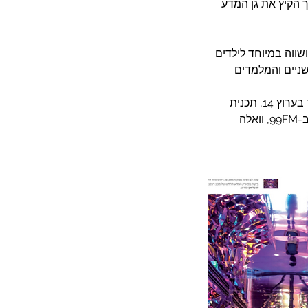
 הקיץ את גן המדע 
ווה במיוחד לילדים 
שניים והמלמדים 
בין כלי התקשורת שסיקרו וכתבו: הארץ, מאקו, YNET, מסע אחר, אטמוספירה, תכנית הבוקר בערוץ 14, תכנית 
המהדורה הצעריה בחדשות 12, פינת הטיולים אצל דפנה קורן בתכנית הבוקר עם טל ואביעד ב-99FM, וואלה 