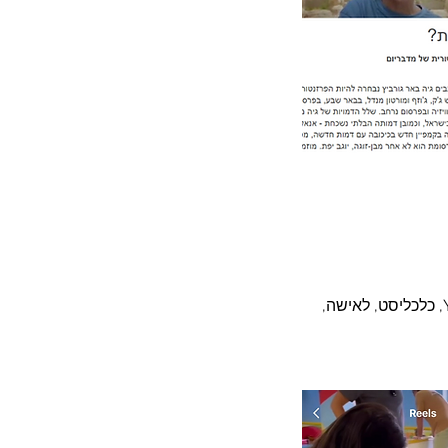
קידמנו את פעילות "קיץ קסום במוזיאון" לכתבות בכלי התקשורת כמו ישראל היום, אתר YNET, כלכליסט, לאישה, 