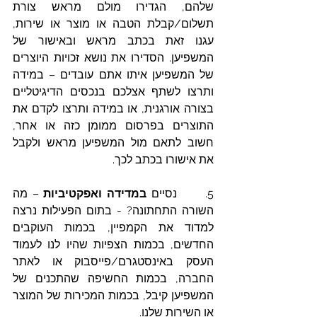
שלהם, הגדירו מולם מראש צורת 
תשלום/קבלת הטבה או מוצר או שירות, 
עגנו זאת בכתב מראש ובאישור של 
המשפיען. הסדירו את נושא זכויות היוצרים 
של המשפיען איתו אתם עובדים – במידה 
ותרצו לשתף אצלכם בנכסים הדיגיטליים 
בצורה אורגנית, או במידה ותרצו לקדם את 
התוצרים בפרסום ממומן כזה או אחר, 
חשוב לתאם מול המשפיען מראש ולקבל 
את אישורו בכתב לכך. 
5.      נסיים 
במדידה ואפקטיביות
 – מה 
השורה התחתונה? - בתום הפעילות נרצה 
למדוד את הקמפיין, בכמות העוקבים 
החדשים, בכמות הצפיות שהיו לנו לעמוד 
העסק באינסטגרם/פייסבוק או לאתר 
החברה, בכמות החשיפה שהתכנים של 
המשפיען קיבל, בכמות המכירות של המוצר 
או השירות שלנו. 