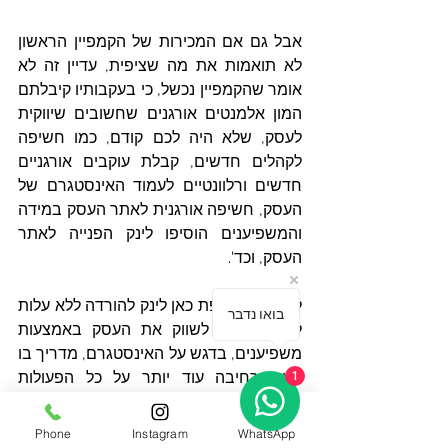
אבל גם אם המכירות של הקמפיין הראשון 
לא תואמות את מה שציפית, עדיין זה לא 
אומר שהקמפיין נכשל, כי בעקבותיו קיבלתם 
המון אלמנטים אורגנים שחשובים שיווקית 
לעסק, שלא היה לכם קודם, כמו חשיפה 
לקהלים חדשים, קבלת עוקבים אורגניים 
חדשים ורלוונטיים לעמוד האינסטגרם של 
העסק, חשיפה אורגנית לאתר העסק במידה 
והמשפיענים הוסיפו לינק הפנייה לאתר 
העסק, וכד'. 
לסיכום, מצרפת כאן לינק להורדה ללא עלות 
בואו נדבר
למדריך איך לשווק את העסק באמצעות 
משפיענים, בדגש על האינסטגרם, מדריך בו 
אני מרחיבה עוד יותר על כל הפעולות 
1
שצריך לדעת ולעשות במהלך קמפיין 
משפיענים ברשתות החברתיות. בהצלחה! 
Phone
Instagram
WhatsApp