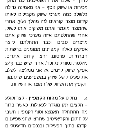
לדרך - שלבו את המשפיענים עם מהלך 
מכירות או שיווק נוסף – אני מאמינה גדולה 
בלשלב כמה מערכי שיווק מקבילים לאותו 
קידום מוצר, קוראים לזה מהלך 360. אחרי 
שהמוצר מוגמר ואתם משיקים אותו לשוק, 
אחרי שהחלטתם איזה מערכי שיווק אתם 
מייצרים סביבו וכבר התחלתם לייצר 
אפיקים כאלה: קמפיינים ממומנים ברשתות 
חברתיות, פרסום, יחצ, קידום אתרים, 
ניוזלטר, נטוורקינג וכד', אחרי שיש כבר 2/3 
אפיקי שיווק קיימים אז אני ממליצה לשלב 
את פעילות של שיווק במשפיענים שתתמוך 
ותקפיץ את השיווק של המוצר או השירות. 
4.      נחליט על 
מהות הקמפיין
 - קצר וקולע 
– הקציבו זמן מוגדר לפעילות, כאשר ברור 
מהי ההתחלה, האמצע וסוף הקמפיין. חשבי 
על התוכן והקריאייטיב שתרצו שהמשפיענים 
יקדמו בתוך הפעילות ובנכסים הדיגיטליים 